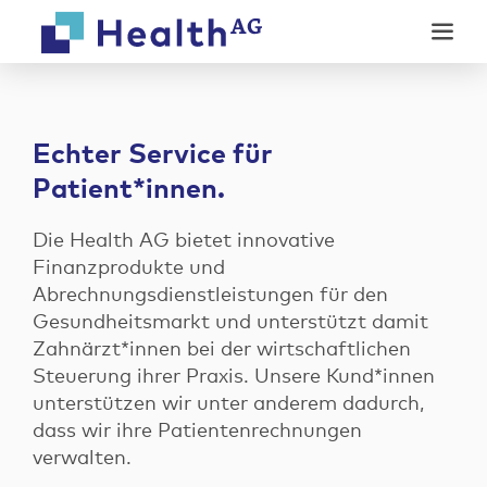
Weiter
Weiter
zum
zur
Inhalt
Fußzeile
Echter Service für
Patient*innen.
Unsere Produkte
Die Health AG bietet innovative
Modulares Factoring
Finanzprodukte und
Digitale Services
Abrechnungsdienstleistungen für den
Abrechnung
Gesundheitsmarkt und unterstützt damit
Online-Anamnese
Co-Evolution
Zahnärzt*innen bei der wirtschaftlichen
Unternehmen
Ratenzahlungsrechner
Steuerung ihrer Praxis. Unsere Kund*innen
Wer wir sind
Digitale Rechnung
unterstützen wir unter anderem dadurch,
News
Karriere
dass wir ihre Patientenrechnungen
verwalten.
Kontakt
Events