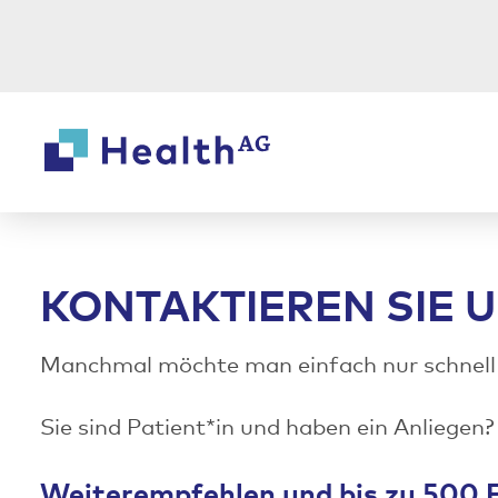
Weiter
Weiter
zum
zur
Inhalt
Fußzeile
KONTAKTIEREN SIE 
Manchmal möchte man einfach nur schnell
Sie sind Patient*in und haben ein Anliegen?
Weiterempfehlen und bis zu 500 