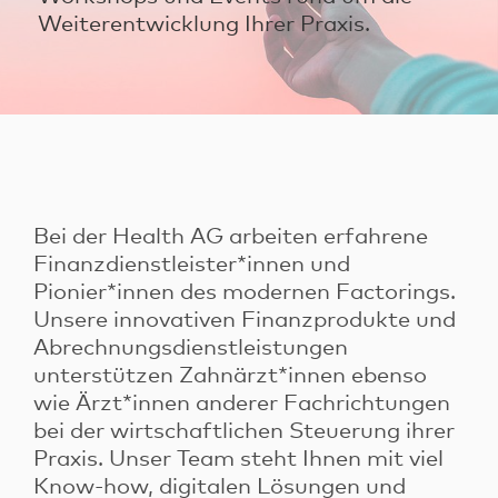
Weiterentwicklung Ihrer Praxis.
Login
Login für Patienten
Login für Factoringkunden
Kontakt
Bei der Health AG arbeiten erfahrene
Finanzdienstleister*innen und
Pionier*innen des modernen Factorings.
Unsere innovativen Finanzprodukte und
Abrechnungsdienstleistungen
unterstützen Zahnärzt*innen ebenso
wie Ärzt*innen anderer Fachrichtungen
bei der wirtschaftlichen Steuerung ihrer
Praxis. Unser Team steht Ihnen mit viel
Know-how, digitalen Lösungen und