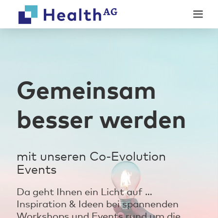
Weiter
Weiter
zum
zur
Inhalt
Fußzeile
Gemeinsam
Unsere Produkte
besser werden
Modulares Factoring
Digitale Services
Abrechnung
Online-Anamnese
Co-Evolution
mit unseren Co-Evolution
Unternehmen
Ratenzahlungsrechner
Events
Wer wir sind
Digitale Rechnung
News
Karriere
Da geht Ihnen ein Licht auf …
Inspiration & Ideen bei spannenden
Kontakt
Workshops und Events rund um die
Events