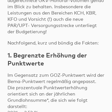
abgerechnete GKV-Honorar-Volumen genau
im Blick zu behalten. Insbesondere die
Leistungen aus den Bereichen KCH, KBR,
Login
KFO und Vorsicht (!) auch die neue
Login für Patienten
PAR/UPT- Versorgungsstrecke unterliegt
Login für Factoringkunden
Kontakt
der Budgetierung!
Nachfolgend, kurz und bündig die Fakten:
1. Begrenzte Erhöhung der
Punktwerte
Im Gegensatz zum GOZ-Punktwert wird der
Bema-Punktwert regelmäßig angepasst.
Die prozentuale Punktwerterhöhung
orientiert sich an der jährlichen
Grundlohnsumme*, die sich wie folgt
darstellt: