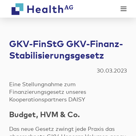
Weiter
Weiter
zum
zur
Inhalt
Fußzeile
GKV-FinStG GKV-Finanz-
Stabilisierungsgesetz
Unsere Produkte
30.03.2023
Modulares Factoring
Digitale Services
Abrechnung
Eine Stellungnahme zum
Online-Anamnese
Finanzierungsgesetz unseres
Co-Evolution
Kooperationspartners DAISY
Unternehmen
Ratenzahlungsrechner
Wer wir sind
Digitale Rechnung
Budget, HVM & Co.
News
Karriere
Kontakt
Das neue Gesetz zwingt jede Praxis das
Events