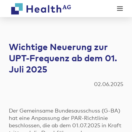
Weiter
Weiter
zum
zur
Inhalt
Fußzeile
Wichtige Neuerung zur
UPT-Frequenz ab dem 01.
Unsere Produkte
Juli 2025
Modulares Factoring
Digitale Services
Abrechnung
02.06.2025
Online-Anamnese
Co-Evolution
Unternehmen
Ratenzahlungsrechner
Wer wir sind
Digitale Rechnung
Der Gemeinsame Bundesausschuss (G-BA)
News
Karriere
hat eine Anpassung der PAR-Richtlinie
Kontakt
beschlossen, die ab dem 01.07.2025 in Kraft
Events