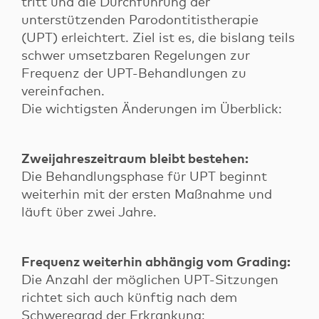
tritt und die Durchführung der
unterstützenden Parodontitistherapie
(UPT) erleichtert. Ziel ist es, die bislang teils
Login
schwer umsetzbaren Regelungen zur
Login für Patienten
Frequenz der UPT-Behandlungen zu
Login für Factoringkunden
Kontakt
vereinfachen.
Die wichtigsten Änderungen im Überblick:
Zweijahreszeitraum bleibt bestehen:
Die Behandlungsphase für UPT beginnt
weiterhin mit der ersten Maßnahme und
läuft über zwei Jahre.
Frequenz weiterhin abhängig vom Grading:
Die Anzahl der möglichen UPT-Sitzungen
richtet sich auch künftig nach dem
Schweregrad der Erkrankung: