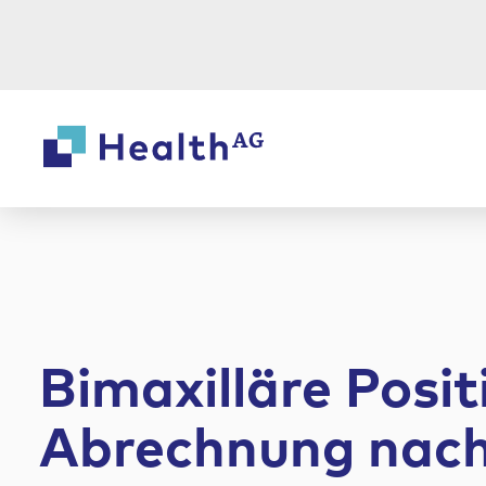
Weiter
Weiter
zum
zur
Inhalt
Fußzeile
Bimaxilläre Posit
Abrechnung nach