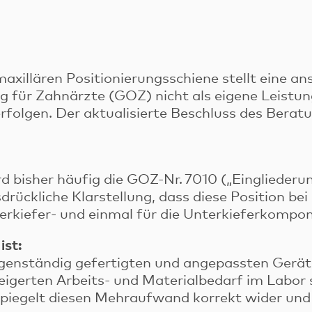
axillären Positionierungsschiene stellt eine an
ng für Zahnärzte (GOZ) nicht als eigene Leistu
folgen. Der aktualisierte Beschluss des Berat
d bisher häufig die GOZ-Nr. 7010 („Eingliederun
drückliche Klarstellung, dass diese Position be
erkiefer- und einmal für die Unterkieferkompo
ist:
igenständig gefertigten und angepassten Gerät
igerten Arbeits- und Materialbedarf im Labor s
iegelt diesen Mehraufwand korrekt wider und s